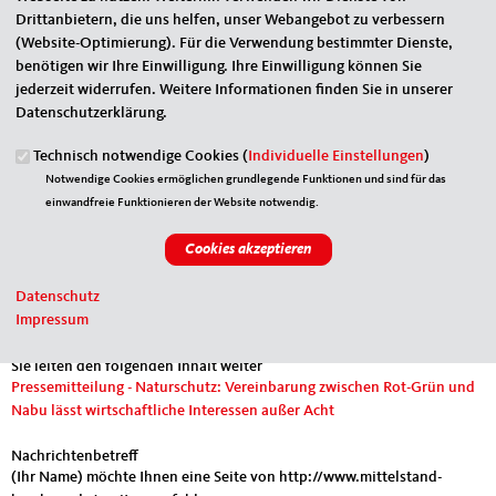
Eigene E-Mail-Adresse
*
Drittanbietern, die uns helfen, unser Webangebot zu verbessern
(Website-Optimierung). Für die Verwendung bestimmter Dienste,
benötigen wir Ihre Einwilligung. Ihre Einwilligung können Sie
Eigener Name
*
jederzeit widerrufen. Weitere Informationen finden Sie in unserer
Datenschutzerklärung.
Technisch notwendige Cookies (
Individuelle Einstellungen
)
Senden an
*
Notwendige Cookies ermöglichen grundlegende Funktionen und sind für das
einwandfreie Funktionieren der Website notwendig.
Datenschutz
Impressum
Sie können mehrere Empfänger mit Komma getrennt eingeben.
Sie leiten den folgenden Inhalt weiter
Pressemitteilung - Naturschutz: Vereinbarung zwischen Rot-Grün und
Nabu lässt wirtschaftliche Interessen außer Acht
Nachrichtenbetreff
(Ihr Name) möchte Ihnen eine Seite von http://www.mittelstand-